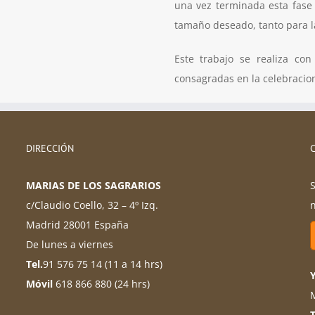
una vez terminada esta fase
tamaño deseado, tanto para 
Este trabajo se realiza co
consagradas en la celebracion
DIRECCIÓN
MARIAS DE LOS SAGRARIOS
S
c/Claudio Coello, 32 – 4º Izq.
n
Madrid 28001 España
De lunes a viernes
Tel.
91 576 75 14 (11 a 14 hrs)
Móvil
618 866 880 (24 hrs)
M