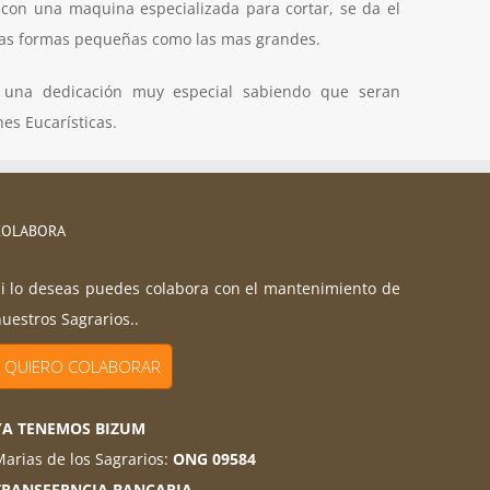
 con una maquina especializada para cortar, se da el
las formas pequeñas como las mas grandes.
n una dedicación muy especial sabiendo que seran
es Eucarísticas.
COLABORA
i lo deseas puedes colabora con el mantenimiento de
uestros Sagrarios..
QUIERO COLABORAR
YA TENEMOS BIZUM
arias de los Sagrarios:
ONG 09584
TRANSFERNCIA BANCARIA